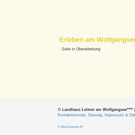
Erleben am Wolfgangse
..Seite in Überarbeitung
© Landhaus Leitner am Wolfgangsee****
|
Kontaktformular
,
Sitemap
,
Impressum & Da
© Web-Experts.AT